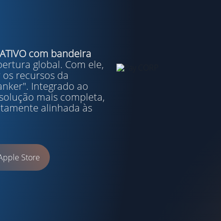
ATIVO com bandeira
bertura global. Com ele,
r os recursos da
anker". Integrado ao
 solução mais completa,
eitamente alinhada às
Apple Store